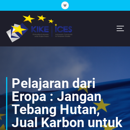
S
k
i
p
t
o
c
Lembaga Think-Thank yang Berdiskusi Tentang Eropa
o
n
t
e
n
Pelajaran dari
t
Eropa : Jangan
Tebang Hutan,
Jual Karbon untuk