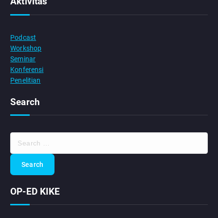
Aktivitas
Podcast
Workshop
Seminar
Konferensi
Penelitian
Search
S
e
a
r
c
OP-ED KIKE
h
f
o