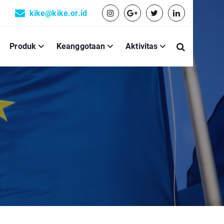
kike@kike.or.id
Produk
Keanggotaan
Aktivitas