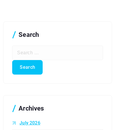
Search
S
e
a
r
c
h
f
o
r
Archives
:
July 2026