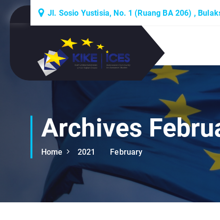
S
Jl. Sosio Yustisia, No. 1 (Ruang BA 206) , Bula
k
i
p
Lembaga Think-Thank yang Berdiskusi
t
Tentang Eropa
o
c
o
n
t
Archives Febru
e
n
Home
2021
February
t