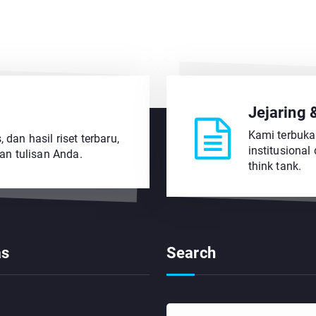
Jejaring 
Kami terbuka
 dan hasil riset terbaru,
institusional
an tulisan Anda.
think tank.
as
Search
S