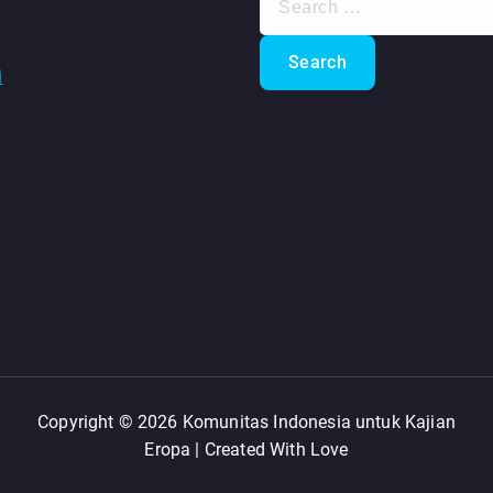
e
a
r
i
c
h
f
o
r
:
Copyright © 2026 Komunitas Indonesia untuk Kajian
Eropa | Created With Love