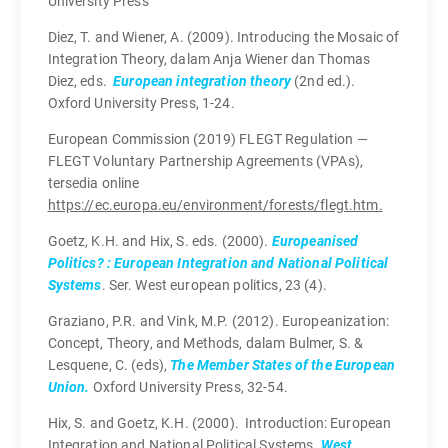
University Press
Diez, T. and Wiener, A. (2009). Introducing the Mosaic of
Integration Theory, dalam Anja Wiener dan Thomas
Diez, eds.
European integration theory
(2nd ed.).
Oxford University Press, 1-24.
European Commission (2019) FLEGT Regulation —
FLEGT Voluntary Partnership Agreements (VPAs),
tersedia online
https://ec.europa.eu/environment/forests/flegt.htm.
Goetz, K.H. and Hix, S. eds. (2000).
Europeanised
Politics? : European Integration and National Political
Systems
. Ser. West european politics, 23 (4).
Graziano, P.R. and Vink, M.P. (2012). Europeanization:
Concept, Theory, and Methods, dalam Bulmer, S. &
Lesquene, C. (eds),
The Member States of the European
Union.
Oxford University Press, 32-54.
Hix, S. and Goetz, K.H. (2000). Introduction: European
Integration and National Political Systems.
West