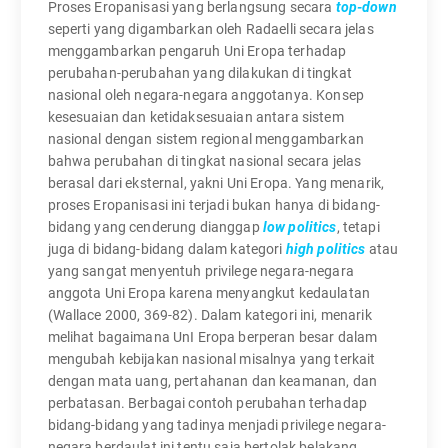
Proses Eropanisasi yang berlangsung secara
top-down
seperti yang digambarkan oleh Radaelli secara jelas
menggambarkan pengaruh Uni Eropa terhadap
perubahan-perubahan yang dilakukan di tingkat
nasional oleh negara-negara anggotanya. Konsep
kesesuaian dan ketidaksesuaian antara sistem
nasional dengan sistem regional menggambarkan
bahwa perubahan di tingkat nasional secara jelas
berasal dari eksternal, yakni Uni Eropa. Yang menarik,
proses Eropanisasi ini terjadi bukan hanya di bidang-
bidang yang cenderung dianggap
low politics
, tetapi
juga di bidang-bidang dalam kategori
high politics
atau
yang sangat menyentuh privilege negara-negara
anggota Uni Eropa karena menyangkut kedaulatan
(Wallace 2000, 369-82). Dalam kategori ini, menarik
melihat bagaimana UnI Eropa berperan besar dalam
mengubah kebijakan nasional misalnya yang terkait
dengan mata uang, pertahanan dan keamanan, dan
perbatasan. Berbagai contoh perubahan terhadap
bidang-bidang yang tadinya menjadi privilege negara-
negara berdaulat ini tentu saja bertolak belakang