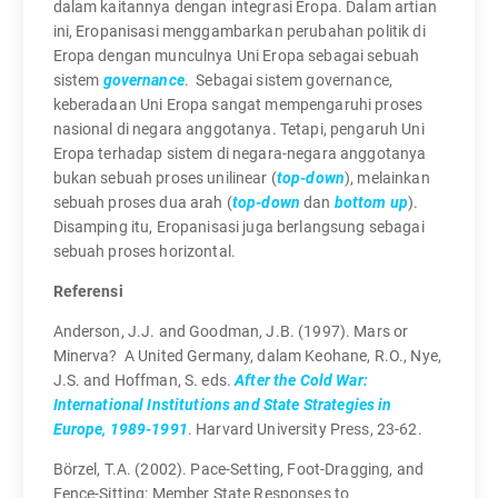
dalam kaitannya dengan integrasi Eropa. Dalam artian
ini, Eropanisasi menggambarkan perubahan politik di
Eropa dengan munculnya Uni Eropa sebagai sebuah
sistem
governance
. Sebagai sistem governance,
keberadaan Uni Eropa sangat mempengaruhi proses
nasional di negara anggotanya. Tetapi, pengaruh Uni
Eropa terhadap sistem di negara-negara anggotanya
bukan sebuah proses unilinear (
top-down
), melainkan
sebuah proses dua arah (
top-down
dan
bottom up
).
Disamping itu, Eropanisasi juga berlangsung sebagai
sebuah proses horizontal.
Referensi
Anderson, J.J. and Goodman, J.B. (1997). Mars or
Minerva? A United Germany, dalam Keohane, R.O., Nye,
J.S. and Hoffman, S. eds.
After the Cold War:
International Institutions and State Strategies in
Europe, 1989-1991
. Harvard University Press, 23-62.
Börzel, T.A. (2002). Pace-Setting, Foot-Dragging, and
Fence-Sitting: Member State Responses to