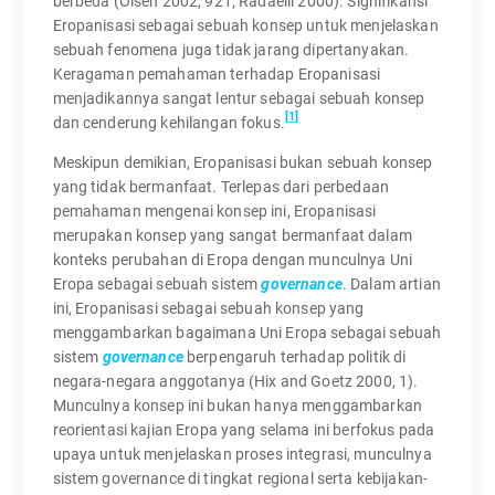
berbeda (Olsen 2002, 921; Radaelli 2000). Signifikansi
Eropanisasi sebagai sebuah konsep untuk menjelaskan
sebuah fenomena juga tidak jarang dipertanyakan.
Keragaman pemahaman terhadap Eropanisasi
menjadikannya sangat lentur sebagai sebuah konsep
[1]
dan cenderung kehilangan fokus.
Meskipun demikian, Eropanisasi bukan sebuah konsep
yang tidak bermanfaat. Terlepas dari perbedaan
pemahaman mengenai konsep ini, Eropanisasi
merupakan konsep yang sangat bermanfaat dalam
konteks perubahan di Eropa dengan munculnya Uni
Eropa sebagai sebuah sistem
governance
. Dalam artian
ini, Eropanisasi sebagai sebuah konsep yang
menggambarkan bagaimana Uni Eropa sebagai sebuah
sistem
governance
berpengaruh terhadap politik di
negara-negara anggotanya (Hix and Goetz 2000, 1).
Munculnya konsep ini bukan hanya menggambarkan
reorientasi kajian Eropa yang selama ini berfokus pada
upaya untuk menjelaskan proses integrasi, munculnya
sistem governance di tingkat regional serta kebijakan-