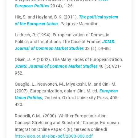
European Politics
23 (4), 1-26.
Hix, S. and Høyland, B.K. (2011).
The political system
of the European Union
. Palgrave Macmillan.
Ledrech, R. (1994). Europeanization of Domestic
Politics and Institutions: The Case of France.
JCMS:
Journal of Common Market Studies
32 (1), 69-88.
Olsen, J. P. (2002). The Many Faces of Europeanization.
JCMS: Journal of Common Market Studies
40 (5), 921-
952.
Quaglia, L., Neuvonen, M., Miyakoshi, M. and Cini, M.
(2007). Europeanization, dalam Cini, M. ed.
European
Union Politics
, 2nd edn. Oxford University Press, 405-
420.
Radaelli, C.M. (2000). Whither Europeanization:
Concept Stretching and Substantif Change. European
Integration Online Paper 4 (8), tersedia online di
http://eiop.or.at/eiop/pdf/2000-008.pdf