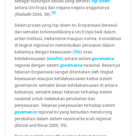
sebagai hubungan kausal yang bersifat
top-down
antara Uni Eropa dan negara-negara anggotanya
[3]
(Radaelli 2006, 58).
Dalam proses yang top-down ini, Eropanisasi berawal
dari semakin terkonsolidasinya Uni Eropa baik dalam
artian institusi, mekanisme maupun norma. Konsolidasi
di tingkat regional ini menimbulkan persoalan dalam
kaitannya dengan kesesuaian (
fits
) atau
ketidaksesuaian (
misfits
) antara sistem
governance
regional dengan sistem
governance
nasional. Besarnya
tekanan Eropanisasi sangat ditentukan oleh tingkat
kesesuaian ataupun ketidaksesuaian kedua sistem
governance: semakin besar ketidaksesuaian di antara
keduanya, semakin besar tekanan terhadap sistem
nasional untuk melakukan perubahan dan
penyesuaian. Tekanan penyesuaian terhadap sistem
governance
regional ini yang kemudian mendorong
perubahan dalam sistem nasional ke arah regional
(Börzel and Risse 2000, 59).