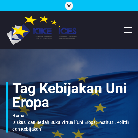
S
k
i
p
t
o
c
Lembaga Think-Thank yang Berdiskusi Tentang Eropa
o
n
t
e
n
Tag Kebijakan Uni
t
Eropa
Home
Diskusi dan Bedah Buku Virtual ‘Uni Eropa: Institusi, Politik
dan Kebijakan’