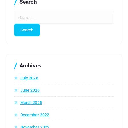
Search
S
e
a
r
c
h
f
o
r
Archives
:
July 2026
June 2026
March 2025
December 2022
November 2022