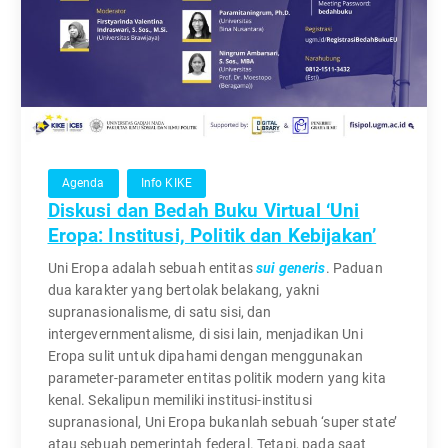
Agenda
Info KIKE
Diskusi dan Bedah Buku Virtual ‘Uni
Eropa: Institusi, Politik dan Kebijakan’
Uni Eropa adalah sebuah entitas
sui generis
. Paduan
dua karakter yang bertolak belakang, yakni
supranasionalisme, di satu sisi, dan
intergevernmentalisme, di sisi lain, menjadikan Uni
Eropa sulit untuk dipahami dengan menggunakan
parameter-parameter entitas politik modern yang kita
kenal. Sekalipun memiliki institusi-institusi
supranasional, Uni Eropa bukanlah sebuah ‘super state’
atau sebuah pemerintah federal. Tetapi, pada saat