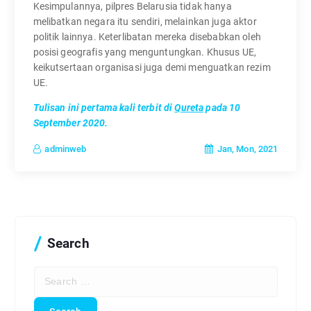
Kesimpulannya, pilpres Belarusia tidak hanya
melibatkan negara itu sendiri, melainkan juga aktor
politik lainnya. Keterlibatan mereka disebabkan oleh
posisi geografis yang menguntungkan. Khusus UE,
keikutsertaan organisasi juga demi menguatkan rezim
UE.
Tulisan ini pertama kali terbit di
Qureta
pada 10
September 2020.
Jan, Mon, 2021
adminweb
Search
S
e
a