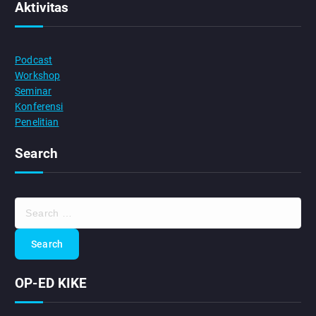
Aktivitas
Podcast
Workshop
Seminar
Konferensi
Penelitian
Search
S
e
a
r
c
OP-ED KIKE
h
f
o