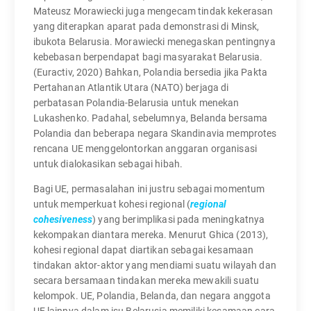
Mateusz Morawiecki juga mengecam tindak kekerasan
yang diterapkan aparat pada demonstrasi di Minsk,
ibukota Belarusia. Morawiecki menegaskan pentingnya
kebebasan berpendapat bagi masyarakat Belarusia.
(Euractiv, 2020) Bahkan, Polandia bersedia jika Pakta
Pertahanan Atlantik Utara (NATO) berjaga di
perbatasan Polandia-Belarusia untuk menekan
Lukashenko. Padahal, sebelumnya, Belanda bersama
Polandia dan beberapa negara Skandinavia memprotes
rencana UE menggelontorkan anggaran organisasi
untuk dialokasikan sebagai hibah.
Bagi UE, permasalahan ini justru sebagai momentum
untuk memperkuat kohesi regional (
regional
cohesiveness
) yang berimplikasi pada meningkatnya
kekompakan diantara mereka. Menurut Ghica (2013),
kohesi regional dapat diartikan sebagai kesamaan
tindakan aktor-aktor yang mendiami suatu wilayah dan
secara bersamaan tindakan mereka mewakili suatu
kelompok. UE, Polandia, Belanda, dan negara anggota
UE lainnya dalam isu Belarusia memiliki kesamaan cara