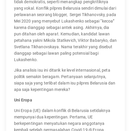
tidak demokratis, seperti menangkap pengkritiknya
yang vokal. Konflik pilpres Belarusia sendiri dimulai dari
perlawanan seorang blogger, Sergei Tikhanovsky, pada
Mei 2020 yang menyebut Lukashenko sebagai “kecoa”
karena dianggap sebagai antek asing. Akhirnya, dia
pun ditahan oleh aparat. Kemudian, kandidat lawan
petahana yakni Mikola Statkevich, Viktor Babaryko, dan
Svetlana Tikhanovskaya. Nama terakhir yang disebut
dianggap sebagai lawan paling potensial bagi
Lukashenko.
Jika analisis isu ini ditarik ke level internasional, peta
politik semakin beragam. Pertanyaan selanjutnya,
siapa saja yang terlibat dalam isu pilpres Belarusia dan
apa saja kepentingan mereka?
Uni Eropa
Uni Eropa (UE) dalam konflik di Belarusia setidaknya
mempunyai dua kepentingan. Pertama, UE
berkepentingan menyatukan negara anggotanya
kembali setelah permasalahan Covid-19 di Eropa