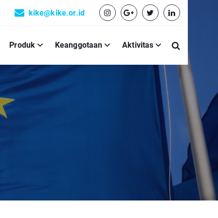
kike@kike.or.id
Produk
Keanggotaan
Aktivitas