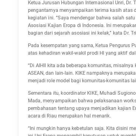
Ketua Jurusan Hubungan Internasional Unri, Dr. 
pengantarnya menyampaikan terima kasih atas di
kegiatan ini. “Saya mendengar bahwa salah satu 
Asosiasi Kajian Eropa di Indonesia. Ini merupaka
bagian dari sejarah asosiasi ini kelak,” kata Dr. Tr
Pada kesempatan yang sama, Ketua Pengurus Pusa
atas kehadiran wakil-wakil prodi HI yang aktif da
“Di AIHII kita ada beberapa komunitas, misalnya
ASEAN, dan lain-lain. KIKE nampaknya merupakan 
menjadi role model bagi komunitas-komunitas lai
Sementara itu, koordinator KIKE, Muhadi Sugion
Mada, menyampaikan bahwa pelaksanaan worksho
pembahasan tentang upaya menjadikan kajian Erop
acara di Riau merupakan hal menarik.
“Ini mungkin hanya kebetulan saja. Kita disini 
ini Uni Eropa mengambil keputusan untuk memblok