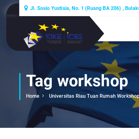
S
Jl. Sosio Yustisia, No. 1 (Ruang BA 206) , Bula
k
i
p
Lembaga Think-Thank yang Berdiskusi
t
Tentang Eropa
o
c
o
n
t
Tag workshop
e
n
Home
Universitas Riau Tuan Rumah Workshop
t