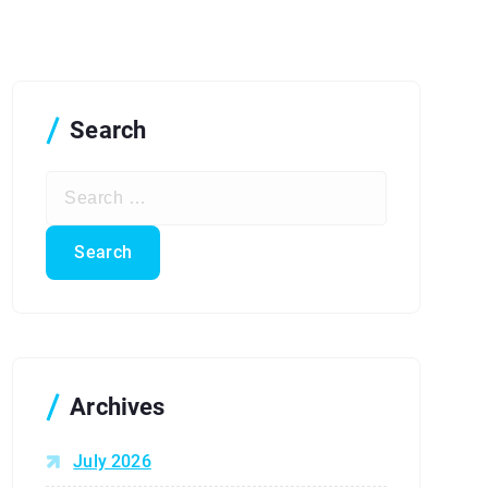
Search
S
e
a
r
c
h
f
o
r
Archives
:
July 2026