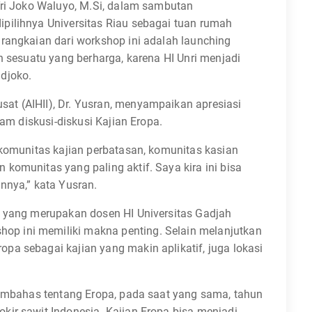
Tri Joko Waluyo, M.Si, dalam sambutan
pilihnya Universitas Riau sebagai tuan rumah
rangkaian dari workshop ini adalah launching
n sesuatu yang berharga, karena HI Unri menjadi
idjoko.
t (AIHII), Dr. Yusran, menyampaikan apresiasi
lam diskusi-diskusi Kajian Eropa.
 komunitas kajian perbatasan, komunitas kasian
komunitas yang paling aktif. Saya kira ini bisa
nnya,” kata Yusran.
o yang merupakan dosen HI Universitas Gadjah
p ini memiliki makna penting. Selain melanjutkan
a sebagai kajian yang makin aplikatif, juga lokasi
membahas tentang Eropa, pada saat yang sama, tahun
ir sawit Indonesia. Kajian Eropa bisa menjadi