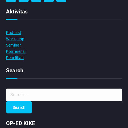
Aktivitas
Podcast
Workshop
Seminar
Konferensi
Penelitian
Search
S
e
a
r
c
OP-ED KIKE
h