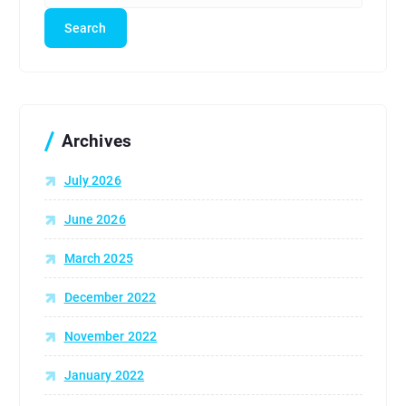
a
r
c
h
f
o
r
Archives
:
July 2026
June 2026
March 2025
December 2022
November 2022
January 2022