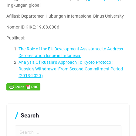
lingkungan global
Afiliasi:
Departemen Hubungan Internasional Binus University
Nomor ID KIKE:
19.08.0006
Publikasi:
The Role of the EU Development Assistance to Address
Deforestation Issue in Indonesia
Analysis Of Russia’s Approach To Kyoto Protocol:
Russia’s Withdrawal From Second Commitment Period
(2013-2020)
Search
S
e